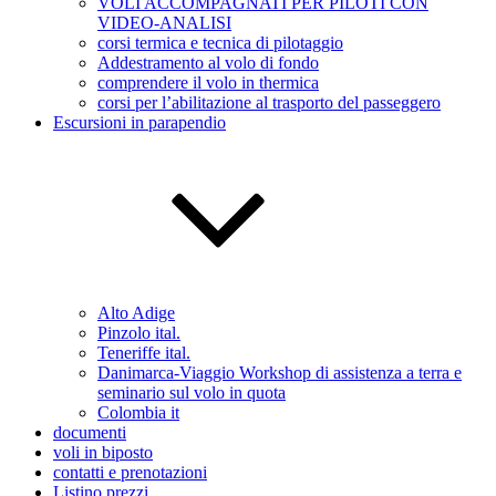
VOLI ACCOMPAGNATI PER PILOTI CON
VIDEO-ANALISI
corsi termica e tecnica di pilotaggio
Addestramento al volo di fondo
comprendere il volo in thermica
corsi per l’abilitazione al trasporto del passeggero
Escursioni in parapendio
Alto Adige
Pinzolo ital.
Teneriffe ital.
Danimarca-Viaggio Workshop di assistenza a terra e
seminario sul volo in quota
Colombia it
documenti
voli in biposto
contatti e prenotazioni
Listino prezzi